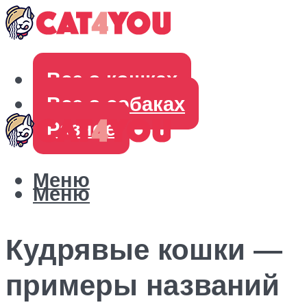
Все о кошках
Все о собаках
Разное
Меню
Меню
Кудрявые кошки —
примеры названий