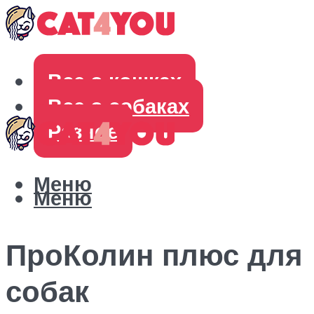
Все о кошках
Все о собаках
Разное
Меню
Меню
ПроКолин плюс для
собак