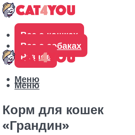
Все о кошках
Все о собаках
Разное
Меню
Меню
Корм для кошек
«Грандин»