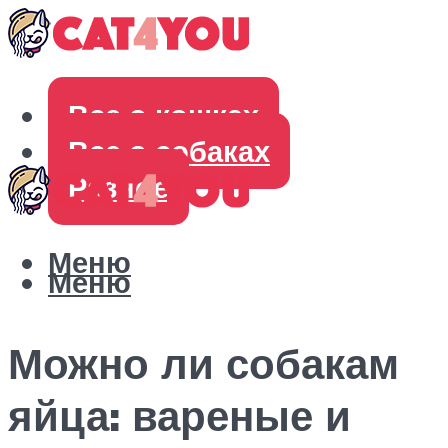
Все о кошках
Все о собаках
Разное
Меню
Меню
Можно ли собакам
яйца: вареные и