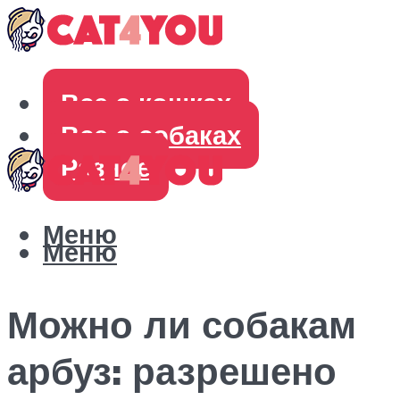
Все о кошках
Все о собаках
Разное
Меню
Меню
Можно ли собакам
арбуз: разрешено