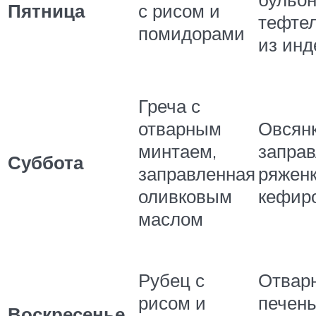
Пятница
с рисом и
тефте
помидорами
из ин
Греча с
отварным
Овсянк
минтаем,
запра
Суббота
заправленная
ряжен
оливковым
кефир
маслом
Рубец с
Отвар
рисом и
печень
Воскресенье