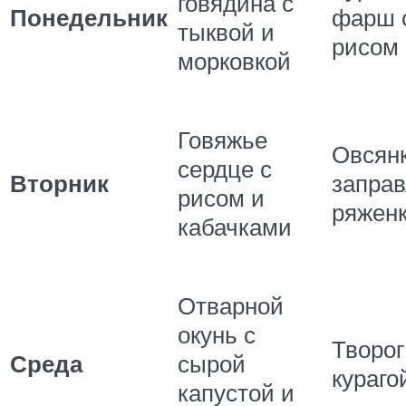
говядина с
Понедельник
фарш 
тыквой и
рисом
морковкой
Говяжье
Овсянк
сердце с
Вторник
запра
рисом и
ряжен
кабачками
Отварной
окунь с
Творог
Среда
сырой
кураг
капустой и