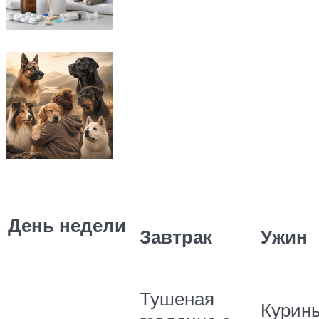
День недели
Завтрак
Ужин
Тушеная
Курин