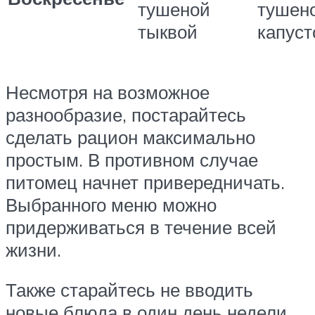
тушеной
тушен
тыквой
капус
Несмотря на возможное
разнообразие, постарайтесь
сделать рацион максимально
простым. В противном случае
питомец начнет привередничать.
Выбранного меню можно
придерживаться в течение всей
жизни.
Также старайтесь не вводить
новые блюда в один день недели.