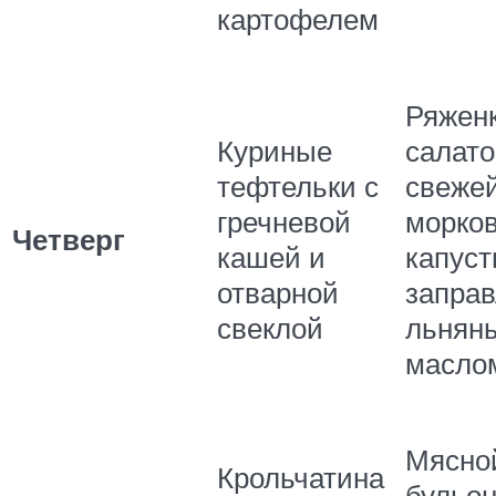
картофелем
Ряженк
Куриные
салато
тефтельки с
свеже
гречневой
морков
Четверг
кашей и
капуст
отварной
запра
свеклой
льнян
масл
Мясно
Крольчатина
бульон