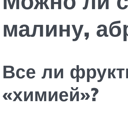
Можно ли 
малину, аб
Все ли фрук
«химией»?