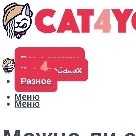
Все о кошках
Все о собаках
Разное
Меню
Меню