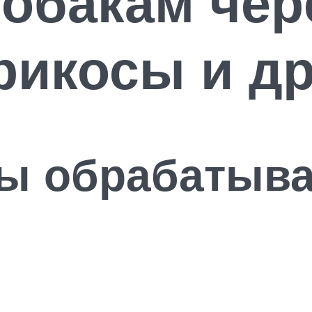
собакам че
рикосы и д
ты обрабатыв