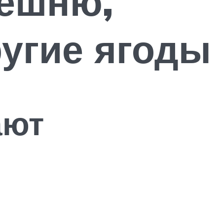
решню,
ругие ягоды
ают