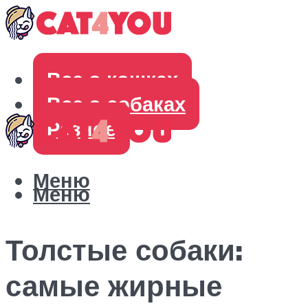
Все о кошках
Все о собаках
Разное
Меню
Меню
Толстые собаки:
самые жирные