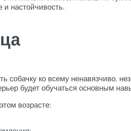
е и настойчивость.
яца
ть собачку ко всему ненавязчиво, не
терьер будет обучаться основным на
этом возрасте:
рмления;