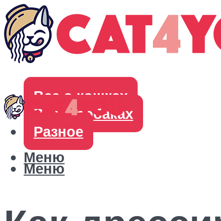
Все о кошках
Все о собаках
Разное
Меню
Меню