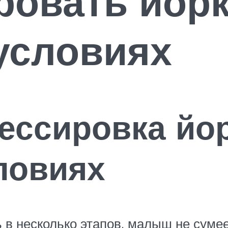
ровать йорк
условиях
ессировка йор
ловиях
в несколько этапов, малыш не сумее