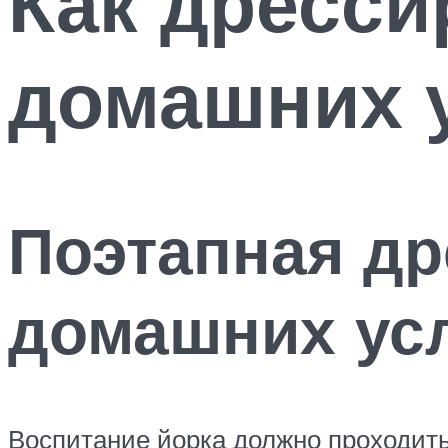
Как дресси
домашних 
Поэтапная др
домашних ус
Воспитание йорка должно проходить 