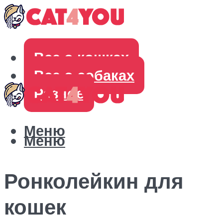
Все о кошках
Все о собаках
Разное
Меню
Меню
Ронколейкин для
кошек