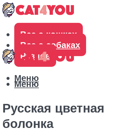
Все о кошках
Все о собаках
Разное
Меню
Меню
Русская цветная
болонка