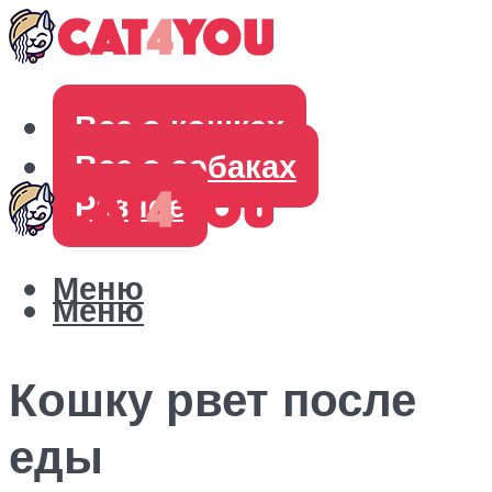
Все о кошках
Все о собаках
Разное
Меню
Меню
Кошку рвет после
еды