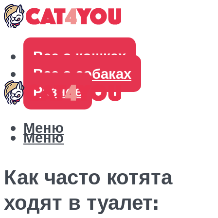
Все о кошках
Все о собаках
Разное
Меню
Меню
Как часто котята
ходят в туалет: