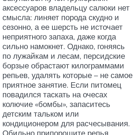
аксессуаров владельцу салюки нет
смысла: линяет порода скудно и
сезонно, а ее шерсть не источает
неприятного запаха, даже когда
сильно намокнет. Однако, гоняясь
по лужайкам и лесам, персидские
борзые обрастают килограммами
репьев, удалять которые – не самое
приятное занятие. Если питомец
повадился таскать на очесах
колючие «бомбы», запаситесь
детским тальком или
кондиционером для расчесывания.
Обильно припорошите репья