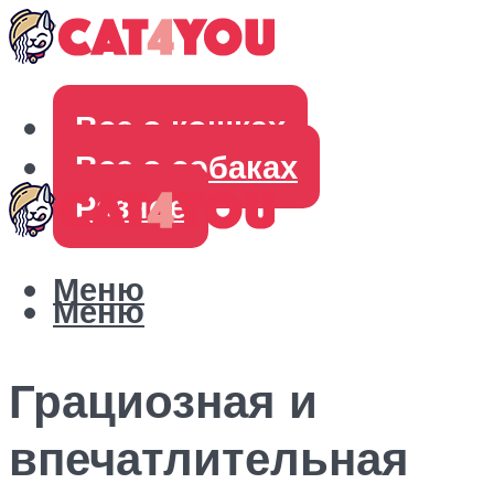
Все о кошках
Все о собаках
Разное
Меню
Меню
Грациозная и
впечатлительная