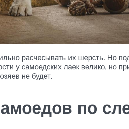
ильно расчесывать их шерсть. Но под
рсти у самоедских лаек велико, но п
озяев не будет.
самоедов по с