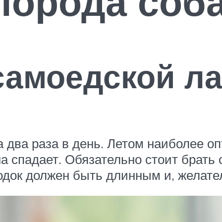
порода соб
самоедской ла
а два раза в день. Летом наиболее о
на спадает. Обязательно стоит брать 
одок должен быть длинным и, желате