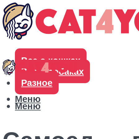
Все о кошках
Все о собаках
Разное
Меню
Меню