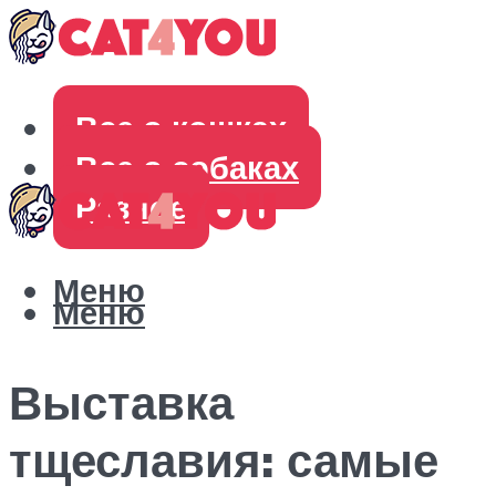
Все о кошках
Все о собаках
Разное
Меню
Меню
Выставка
тщеславия: самые