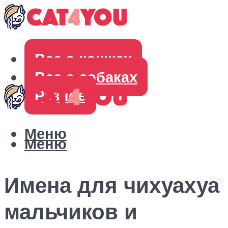
Все о кошках
Все о собаках
Разное
Меню
Меню
Имена для чихуахуа
мальчиков и