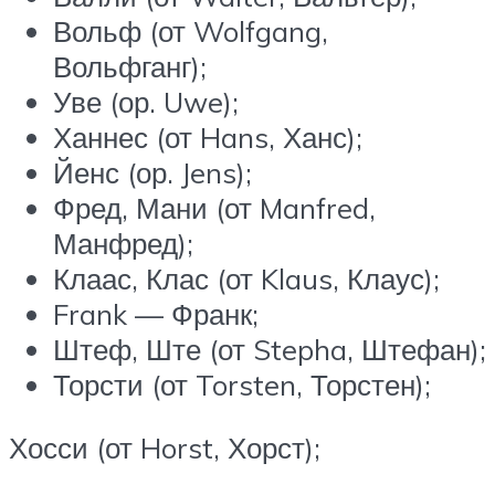
Вольф (от Wolfgang,
Вольфганг);
Уве (ор. Uwe);
Ханнес (от Hans, Ханс);
Йенс (ор. Jens);
Фред, Мани (от Manfred,
Манфред);
Клаас, Клас (от Klaus, Клаус);
Frank — Франк;
Штеф, Ште (от Stepha, Штефан);
Торсти (от Torsten, Торстен);
Хосси (от Horst, Хорст);