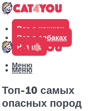
Все о кошках
Все о собаках
Разное
Меню
Меню
Топ-10 самых
опасных пород