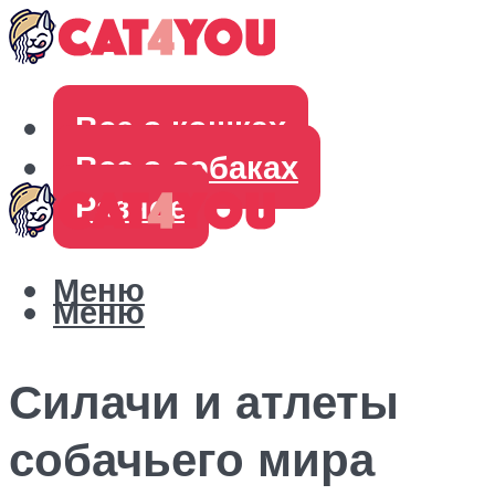
Все о кошках
Все о собаках
Разное
Меню
Меню
Силачи и атлеты
собачьего мира