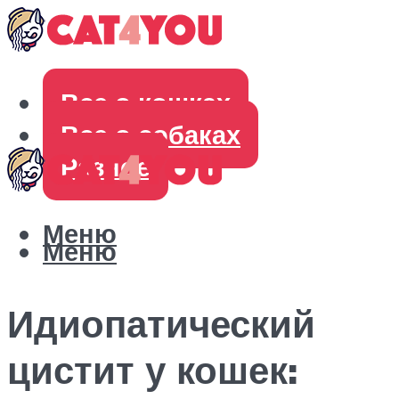
Все о кошках
Все о собаках
Разное
Меню
Меню
Идиопатический
цистит у кошек: