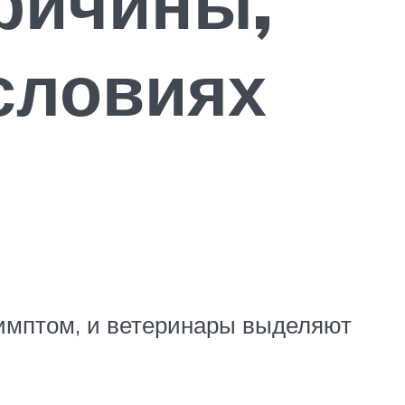
причины,
словиях
симптом, и ветеринары выделяют