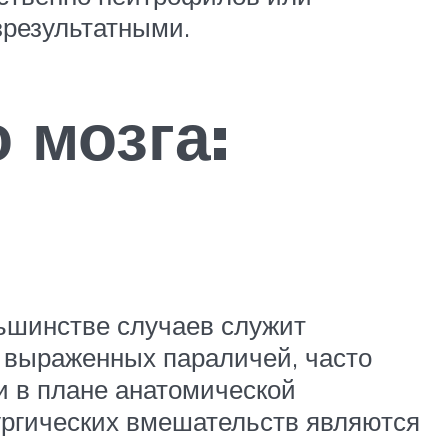
зрезультатными.
 мозга:
льшинстве случаев служит
и выраженных параличей, часто
и в плане анатомической
ургических вмешательств являются