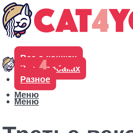
Все о кошках
Все о собаках
Разное
Меню
Меню