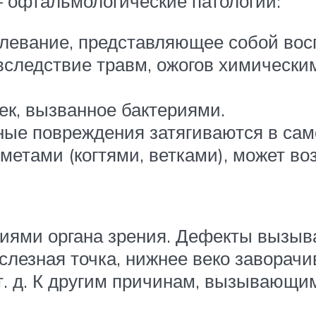
 офтальмологические патологии:
евание, представляющее собой восп
вследствие травм, ожогов химически
к, вызванное бактериями.
ные повреждения затягиваются в сам
метами (когтями, ветками), может в
гиями органа зрения. Дефекты вызыв
слезная точка, нижнее веко заворачи
т. д. К другим причинам, вызывающим