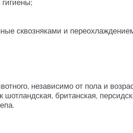
 гигиены;
нные сквозняками и переохлаждением
ивотного, независимо от пола и возр
ак шотландская, британская, персидс
епа.