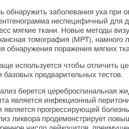
ь обнаружить заболевания уха при 
ентгенограмма неспецифичный для д
есс мягкие ткани. Новые методы виз
нансная томография (МРТ), намного 
ля обнаружения поражения мягких тка
аще используется чтобы отличить це
я базовых предварительных тестов.
ализ берется цереброспинальная жид
а является инфекционный перитонит к
 и является прогрессирующей болезн
нализ ликвора продемонстрирует повы
еренное число лейкоцитов, преимущ