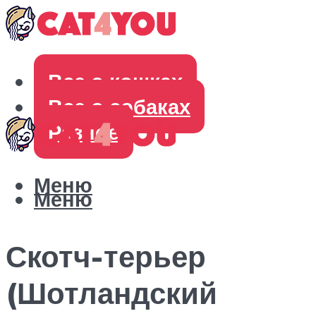
Все о кошках
Все о собаках
Разное
Меню
Меню
Скотч-терьер
(Шотландский