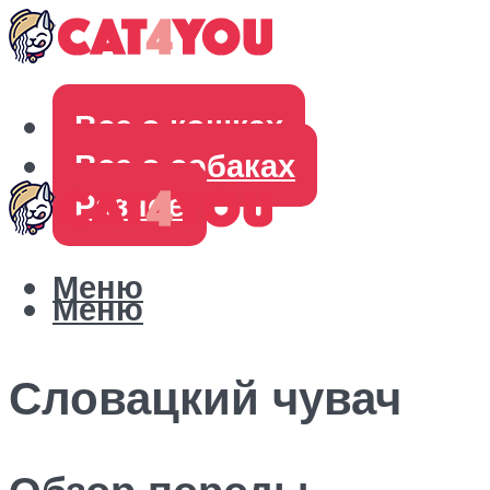
Все о кошках
Все о собаках
Разное
Меню
Меню
Словацкий чувач