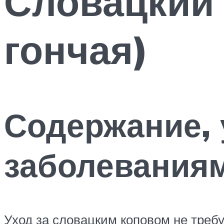
Словацкий 
гончая)
Содержание, 
заболеваниям
Уход за словацким коповом не требу