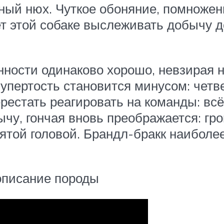
ный нюх. Чуткое обоняние, помножен
т этой собаке выслеживать добычу д
нности одинаково хорошо, невзирая н
упертость становится минусом: четве
ерестать реагировать на команды: всё
чу, гончая вновь преображается: гро
днятой головой. Брандл-бракк наибол
описание породы