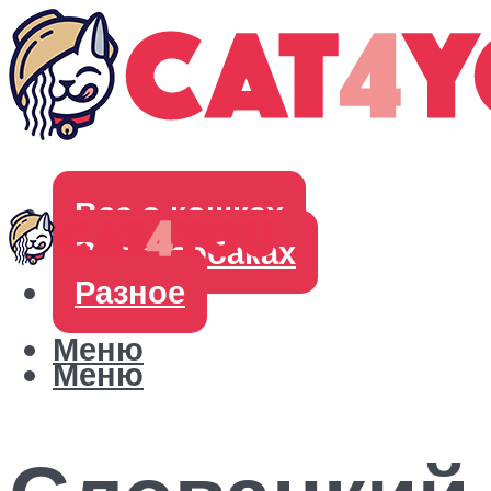
Все о кошках
Все о собаках
Разное
Меню
Меню