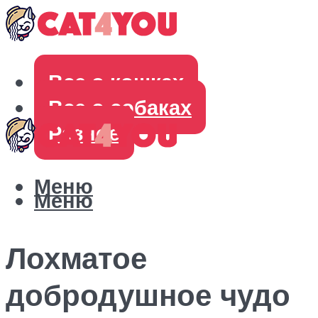
Все о кошках
Все о собаках
Разное
Меню
Меню
Лохматое
добродушное чудо