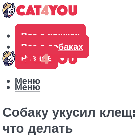
Все о кошках
Все о собаках
Разное
Меню
Меню
Собаку укусил клещ:
что делать