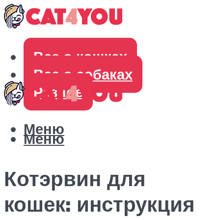
Все о кошках
Все о собаках
Разное
Меню
Меню
Котэрвин для
кошек: инструкция