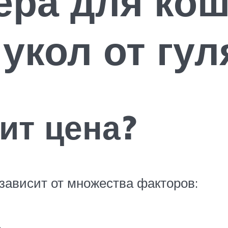
ра для кош
 укол от гу
ит цена?
 зависит от множества факторов: