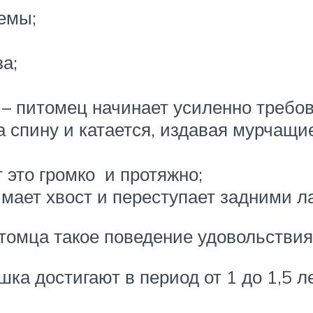
емы;
а;
 – питомец начинает усиленно требов
 спину и катается, издавая мурчащие
 это громко и протяжно;
мает хвост и переступает задними л
томца такое поведение удовольствия
ка достигают в период от 1 до 1,5 л