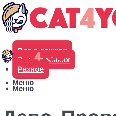
Все о кошках
Все о собаках
Разное
Меню
Меню