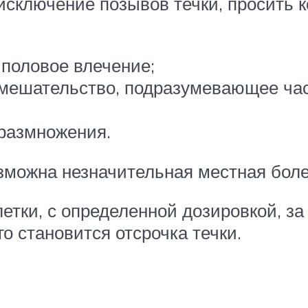
исключение позывов течки, просить к
половое влечение;
вмешательство, подразумевающее ча
размножения.
зможна незначительная местная бол
етки, с определенной дозировкой, за
о становится отсрочка течки.