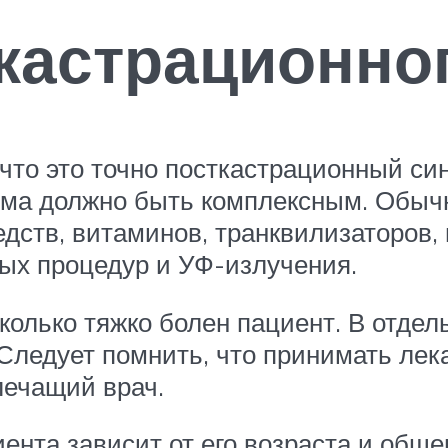
кастрационно
что это точно посткастрационный син
ома должно быть комплексным. Обычн
ств, витаминов, транквилизаторов,
ых процедур и УФ-излучения.
сколько тяжко болен пациент. В отдел
Следует помнить, что принимать лек
лечащий врач.
нта зависит от его возраста и обще