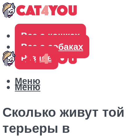
Все о кошках
Все о собаках
Разное
Меню
Меню
Сколько живут той
терьеры в