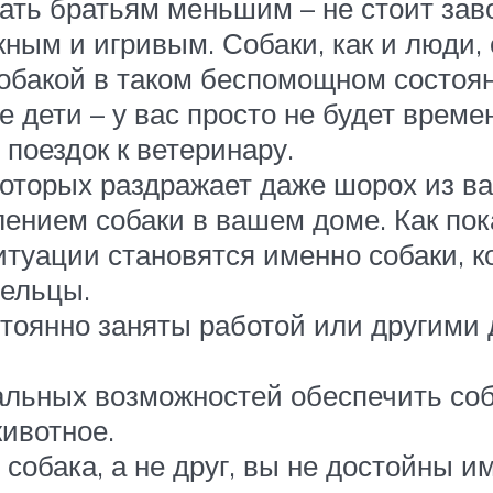
ть братьям меньшим – не стоит завод
ым и игривым. Собаки, как и люди, с
 собакой в таком беспомощном состоя
 дети – у вас просто не будет време
 поездок к ветеринару.
которых раздражает даже шорох из в
ением собаки в вашем доме. Как пок
итуации становятся именно собаки, к
дельцы.
стоянно заняты работой или другими 
иальных возможностей обеспечить со
животное.
 собака, а не друг, вы не достойны им