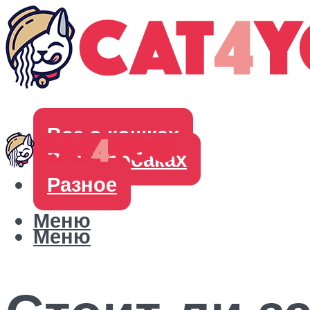
Все о кошках
Все о собаках
Разное
Меню
Меню