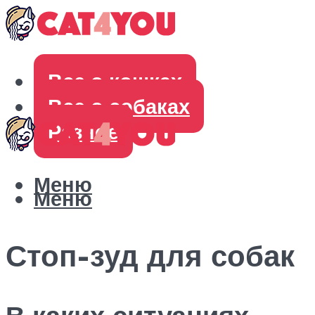
Все о кошках
Все о собаках
Разное
Меню
Меню
Стоп-зуд для собак