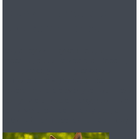
Груминг в Москве:
уход без стресса
Когда груминг нужен не для
красоты, а для комфорта Шерсть,
когти, кожа, уши — у собаки и
кошки это не «декор», а часть
повседневного самочувствия. Если
колтуны стягивают кожу, длинные
когти меняют постановку лап, а
забитый подшерсток не дает телу...