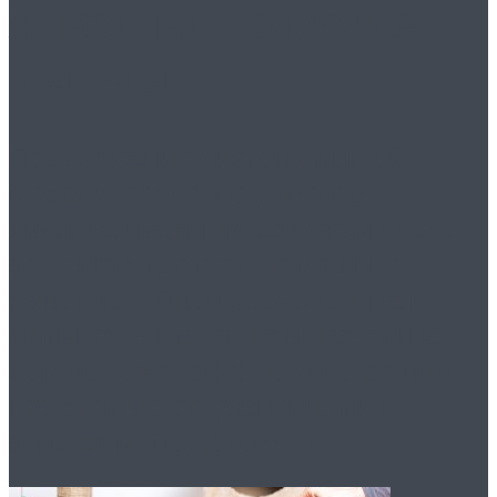
животных: рабочие
методы
Поддержание чистоты мягкой
мебели, особенно диванов,
является важным аспектом ухода
за домом, где есть домашние
животные. Профессиональная
химчистка мебели с выездом на
дом поможет эффективно решить
проблемы с загрязнениями и
запахами. Подготовка к...