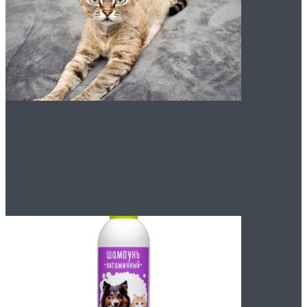
О породе кошек
девон-рекс