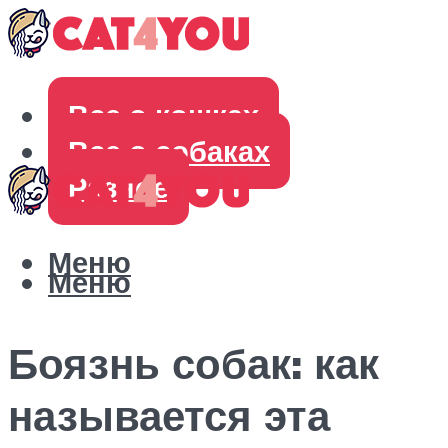
Все о кошках
Все о собаках
Разное
Меню
Меню
Боязнь собак: как
называется эта