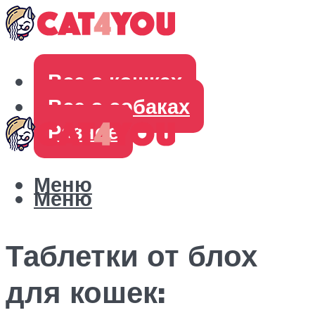
Все о кошках
Все о собаках
Разное
Меню
Меню
Таблетки от блох
для кошек: