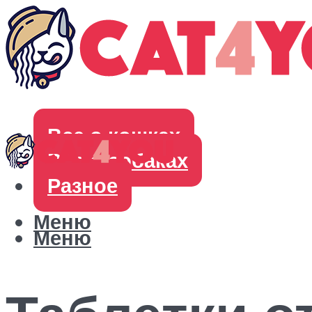
Все о кошках
Все о собаках
Разное
Меню
Меню