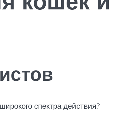
ля кошек и
листов
широкого спектра действия?