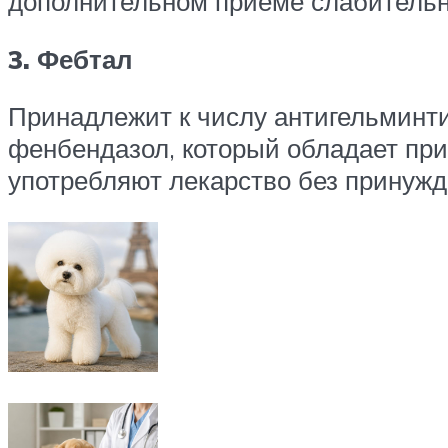
дополнительном приеме слабительно
3. Фебтал
Принадлежит к числу антигельминти
фенбендазол, который обладает пр
употребляют лекарство без принужд