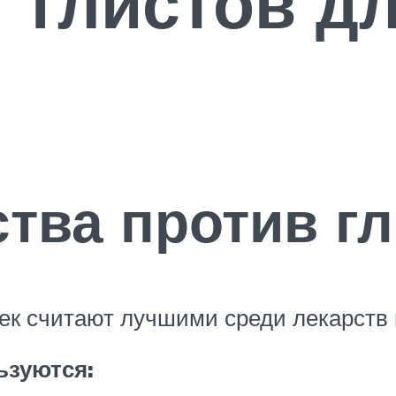
т глистов д
тва против г
шек считают лучшими среди лекарств 
зуются: