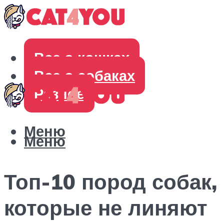
Все о кошках
Все о собаках
Разное
Меню
Меню
Топ-10 пород собак,
которые не линяют