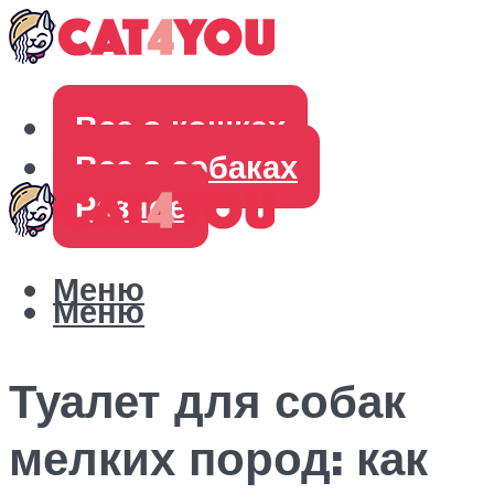
Все о кошках
Все о собаках
Разное
Меню
Меню
Туалет для собак
мелких пород: как