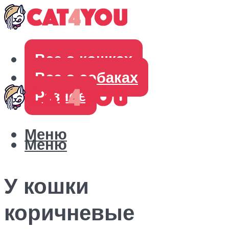
Все о кошках
Все о собаках
Разное
Меню
Меню
У кошки
коричневые