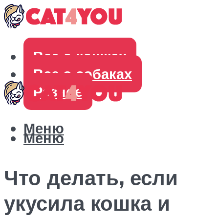
Все о кошках
Все о собаках
Разное
Меню
Меню
Что делать, если
укусила кошка и