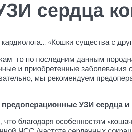
 УЗИ сердца к
кардиолога… «Кошки существа с друг
кам, то по последним данным породн
енные и приобретенные заболевания с
овательно, мы рекомендуем предопе
 предоперационные УЗИ сердца и 
 что благодаря особенностям «кошачь
нной ЧСС (частота сердечных сокращ