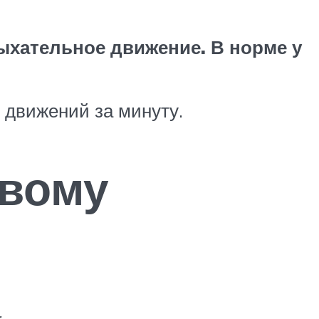
ыхательное движение. В норме у
 движений за минуту.
овому