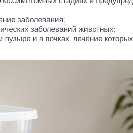
бессимптомных стадиях и предупред
ение заболевания;
ических заболеваний животных;
 пузыре и в почках, лечение которы