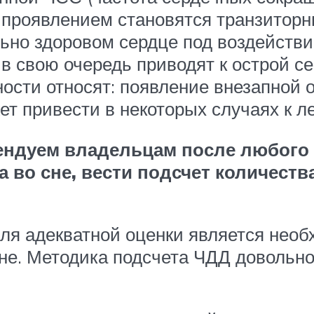
 проявлением становятся транзитор
льно здоровом сердце под воздейст
в свою очередь приводят к острой се
ости относят: появление внезапной 
ет привести в некоторых случаях к л
ндуем владельцам после любого 
 во сне, вести подсчет количест
я адекватной оценки является необ
е. Методика подсчета ЧДД довольно 