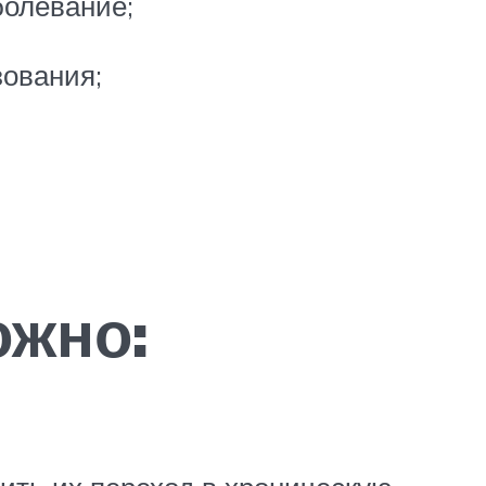
болевание;
зования;
ожно: