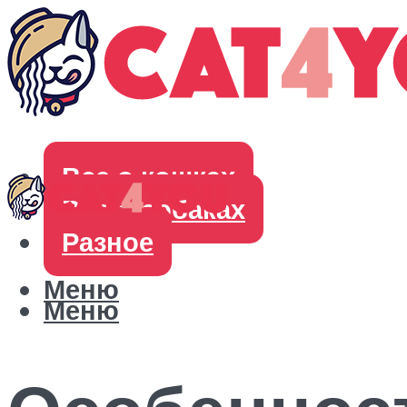
Все о кошках
Все о собаках
Разное
Меню
Меню