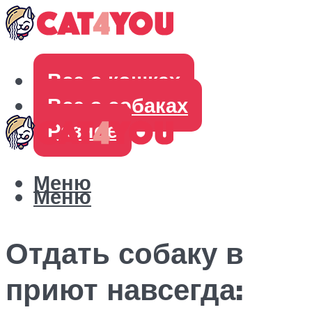
Все о кошках
Все о собаках
Разное
Меню
Меню
Отдать собаку в
приют навсегда: