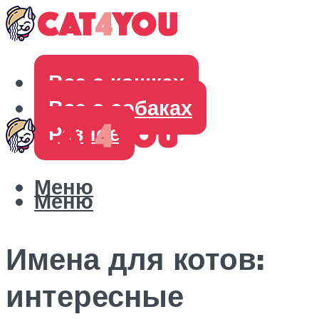
Все о кошках
Все о собаках
Разное
Меню
Меню
Имена для котов:
интересные