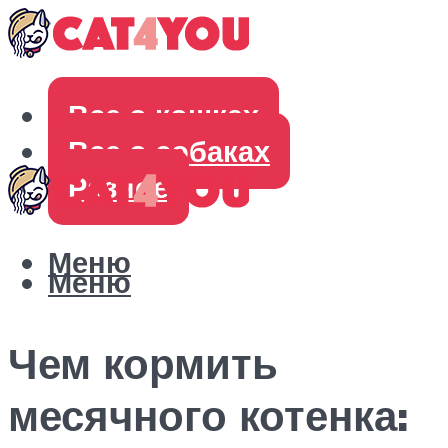
Все о кошках
Все о собаках
Разное
Меню
Меню
Чем кормить
месячного котенка: