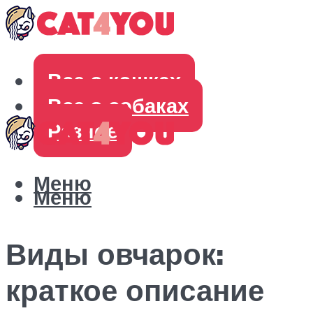
Все о кошках
Все о собаках
Разное
Меню
Меню
Виды овчарок:
краткое описание