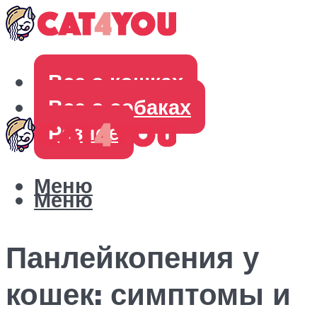
Все о кошках
Все о собаках
Разное
Меню
Меню
Панлейкопения у
кошек: симптомы и