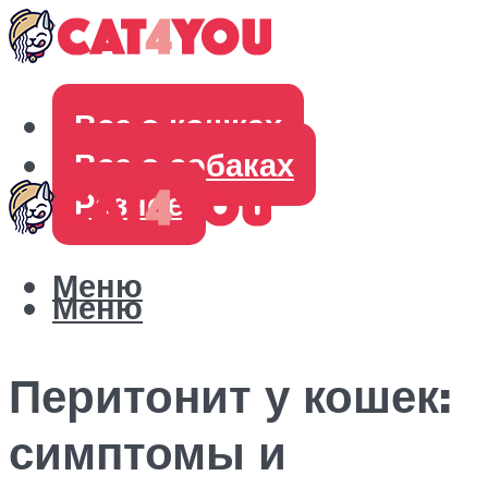
Все о кошках
Все о собаках
Разное
Меню
Меню
Перитонит у кошек:
симптомы и