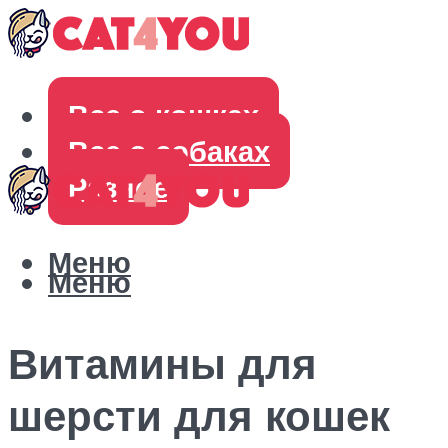
Все о кошках
Все о собаках
Разное
Меню
Меню
Витамины для
шерсти для кошек