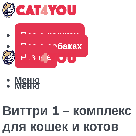
Все о кошках
Все о собаках
Разное
Меню
Меню
Виттри 1 – комплекс
для кошек и котов