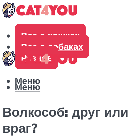
Все о кошках
Все о собаках
Разное
Меню
Меню
Волкособ: друг или
враг?