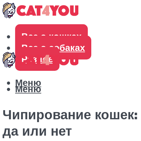
Все о кошках
Все о собаках
Разное
Меню
Меню
Чипирование кошек:
да или нет